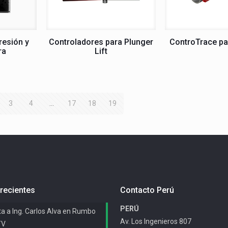
resión y
Controladores para Plunger
ControTrace pa
ra
Lift
3
4
…
17
18
19
recientes
Contacto Perú
PERÚ
ta a Ing. Carlos Alva en Rumbo
Av. Los Ingenieros 807
TV