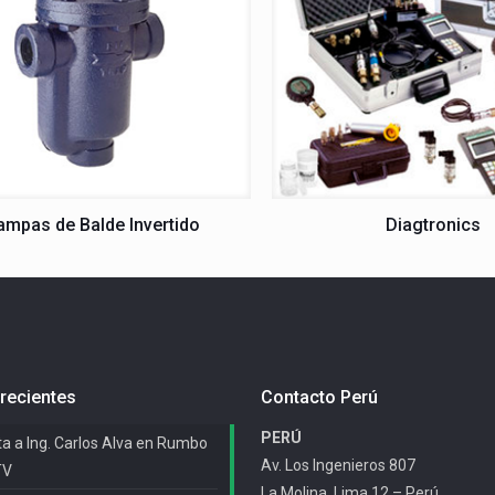
ampas de Balde Invertido
Diagtronics
recientes
Contacto Perú
PERÚ
ta a Ing. Carlos Alva en Rumbo
Av. Los Ingenieros 807
TV
La Molina, Lima 12 – Perú