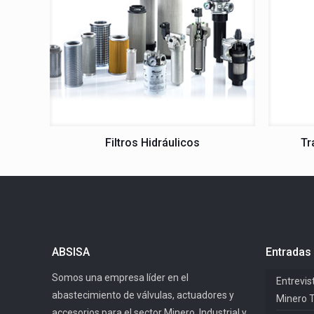
Filtros Hidráulicos
Tr
ABSISA
Entradas 
Somos una empresa líder en el
Entrevis
abastecimiento de válvulas, actuadores y
Minero 
accesorios para el sector Minero, Industrial y