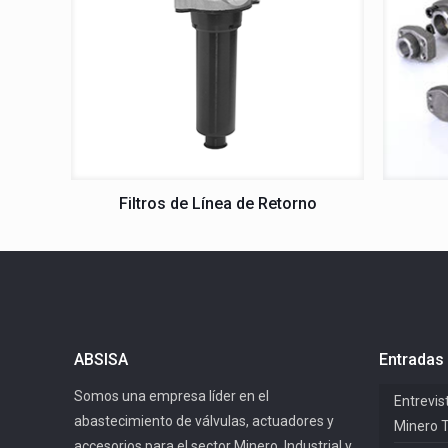
Filtros de Línea de Retorno
ABSISA
Entradas 
Somos una empresa líder en el
Entrevis
abastecimiento de válvulas, actuadores y
Minero 
accesorios para el sector Minero, Industrial y