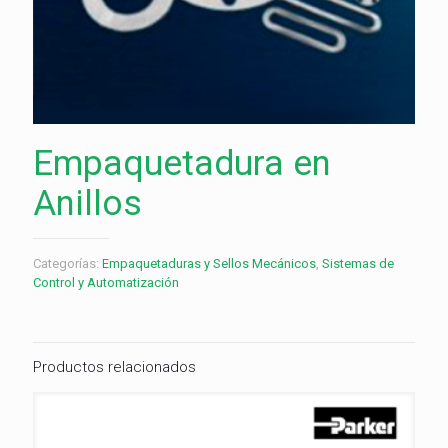
Empaquetadura en
Anillos
Categorías:
Empaquetaduras y Sellos Mecánicos
,
Sistemas de
Control y Automatización
Productos relacionados